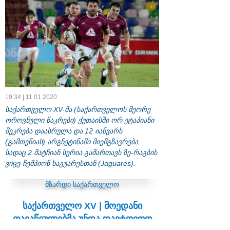
19:34 | 11.01.2020
საქართველო XV-მა (საქართველოს მეორე
ოროვნული ნაკრები) ქუთაისში ორ ეტაპიანი
შეკრება დაასრულა და 12 იანვარს
(გამთენიას) არგნეტინაში მიემგზავრება,
სადაც 2 მატჩიან სერია გამართავს ზე-რაგბის
ვიცე-ჩემპიონ ხაგუარესთან (Jaguares).
მზარდი საქართველო
საქართველო XV | მოედანი
თავაწეულებმა უნდა დავტოვოთ