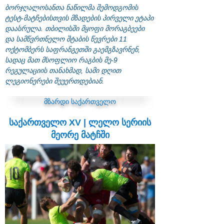
ბორჯღალოსანთა ნაწილმა შემოდგომის
ტესტ-მატჩებისთვის მზადების პირველი ეტაპი
დაასრულა. თბილისში მყოფი მორაგბეები
და სამწვრთნელო შტაბის წევრები 11
ოქტომბერს საფრანგეთში გაემგზავრნენ,
სადაც მათ მსოფლიო რაგბის მე-9
რეგულაციის თანახმად, სამი დღით
ლეგიონერები შეუერთდებიან.
მზარდი საქართველო
საქართველო XV | ლელო სერიის
მეორე მატჩში