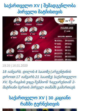
საქართველო XV | შემადგენლობა
პირველი მატჩისთვის
19:20 | 16.01.2020
18 იანვარს, დილის 4 საათზე (არგენტინის
დროით 17 იანვარს 21 საათზე) საქართველო
XV, ზე-რაგბის ვიცე-ჩემპიონ ‘ხაგუარესთან’ 2-
მატჩიანი სერიის პირველ თამაშს გამართავს.
საქართველო XV | 30 კაციანი
რაზმი ტურნესთვის